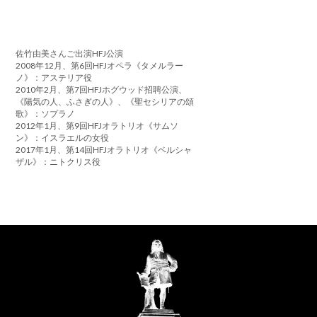
佐竹由美さんご出演HFJ公演
2008年12月、第6回HFJオペラ《タメルラー
ノ》：アステリア役
2010年2月、第7回HFJホグウッド招聘公演、
《陽気の人、ふさぎの人》、《聖セシリアの頌
歌》：ソプラノ
2012年1月、第9回HFJオラトリオ《サムソ
ン》：イスラエルの女役
2017年1月、第14回HFJオラトリオ《ベルシャ
ザル》：ニトクリス役