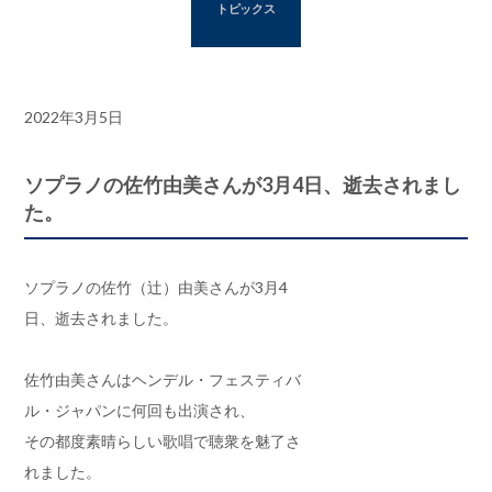
HFJ の概要
トピックス
About us
レビュー
Review
グッズ
2022年3月5日
Goods
研究会のご案内
Seminar
ソプラノの佐竹由美さんが3月4日、逝去されまし
た。
ご支援
Support
リンク
Link
ソプラノの佐竹（辻）由美さんが3月4
日、逝去されました。
お問い合わせ
Contact us
佐竹由美さんはヘンデル・フェスティバ
ル・ジャパンに何回も出演され、
その都度素晴らしい歌唱で聴衆を魅了さ
れました。