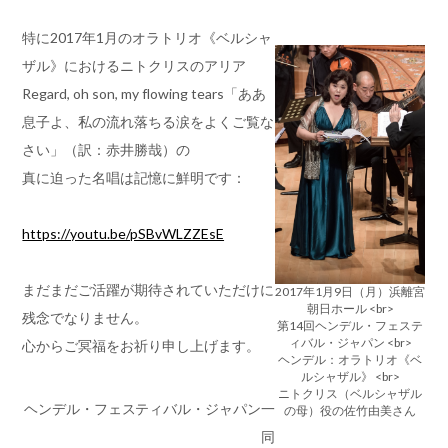
特に2017年1月のオラトリオ《ベルシャ
ザル》におけるニトクリスのアリア
Regard, oh son, my flowing tears「ああ
息子よ、私の流れ落ちる涙をよくご覧な
さい」（訳：赤井勝哉）の
真に迫った名唱は記憶に鮮明です：
https://youtu.be/pSBvWLZZEsE
まだまだご活躍が期待されていただけに
2017年1月9日（月）浜離宮
朝日ホール <br>
残念でなりません。
第14回ヘンデル・フェステ
ィバル・ジャパン <br>
心からご冥福をお祈り申し上げます。
ヘンデル：オラトリオ《ベ
ルシャザル》 <br>
ニトクリス（ベルシャザル
ヘンデル・フェスティバル・ジャパン一
の母）役の佐竹由美さん
同