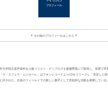
プロフィール
∇ その他のプロフィールはこちら ∇
学大学院古楽声楽科を上級ソリスト・ディプロマを最優秀賞にて取得し、首席で卒
「ラ・スフェラ・ムジカーレ」はワオンレコードよりCDをリリースし「安定した技
と評された。古楽のフィールドでの新しい旗手として意欲的な活動を展開している