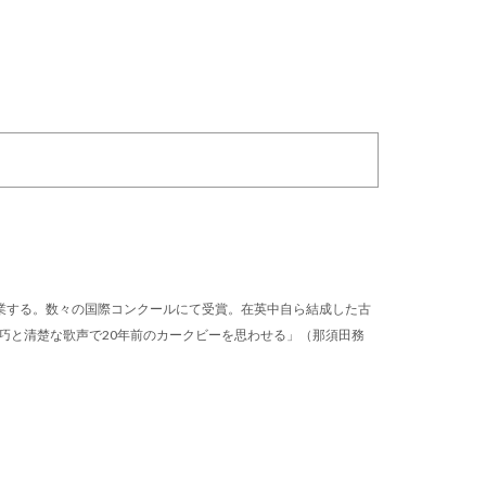
業する。数々の国際コンクールにて受賞。在英中自ら結成した古
巧と清楚な歌声で20年前のカークビーを思わせる」（那須田務
。