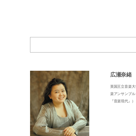
広瀬奈緒
英国王立音楽大
楽アンサンブル
『音楽現代』）